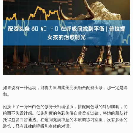
如果说有一种运动，能将力量与柔美完美融合配资头条，那一定是瑜
伽。
她换上了一身米白色的修身长袖瑜伽服，搭配同色系的针织腿套，简
约而不失设计感。低饱和度的色彩仿佛自带柔光滤镜，将她的肌肤衬
托得愈发白皙通透。在这间充满禅意的木质调练习室里，没有多余的
装饰，只有规律的呼吸和身体的对话。