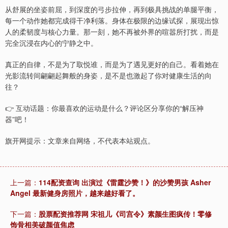
从舒展的坐姿前屈，到深度的弓步拉伸，再到极具挑战的单腿平衡，
每一个动作她都完成得干净利落。身体在极限的边缘试探，展现出惊
人的柔韧度与核心力量。那一刻，她不再被外界的喧嚣所打扰，而是
完全沉浸在内心的宁静之中。
真正的自律，不是为了取悦谁，而是为了遇见更好的自己。看着她在
光影流转间翩翩起舞般的身姿，是不是也激起了你对健康生活的向
往？
👉 互动话题：你最喜欢的运动是什么？评论区分享你的“解压神
器”吧！
旗开网提示：文章来自网络，不代表本站观点。
上一篇：
114配资查询 出演过《雷霆沙赞！》的沙赞男孩 Asher
Angel 最新健身房照片，越来越好看了。
下一篇：
股票配资推荐网 宋祖儿《司宫令》素颜生图疯传！零修
饰骨相美破颜值焦虑