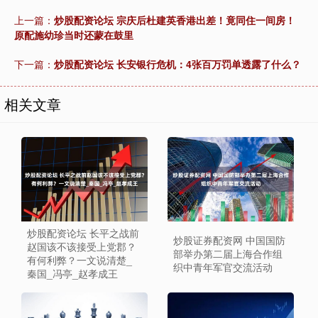
上一篇：
炒股配资论坛 宗庆后杜建英香港出差！竟同住一间房！
原配施幼珍当时还蒙在鼓里
下一篇：
炒股配资论坛 长安银行危机：4张百万罚单透露了什么？
相关文章
炒股配资论坛 长平之战前
炒股证券配资网 中国国防
赵国该不该接受上党郡？
部举办第二届上海合作组
有何利弊？一文说清楚_
织中青年军官交流活动
秦国_冯亭_赵孝成王