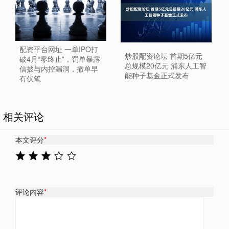
配资平台网址 一单IPO打
炒股配资论坛 首期5亿元
破4月“零终止”，罚单暴露
总规模20亿元 浦东人工智
信披与内控漏洞，撤单早
能种子基金正式发布
有伏笔
相关评论
本文评分
*
评论内容
*